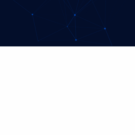
Sono migliaia, come le stelle in
cielo, le attività che scrivono e
parlano comunicando nello
stesso identico modo.
Tutti sono leader di settore, tutti svolgono servizi
innovativi. Tu puoi fare la differenza, tu puoi
scegliere di non omologarti, di
esplorare spazi