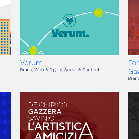
Verum
Fo
Brand, Web & Digital, Social & Content
Ga
Brand