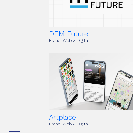
DEM Future
Brand, Web & Digital
tti
zi
Artplace
Brand, Web & Digital