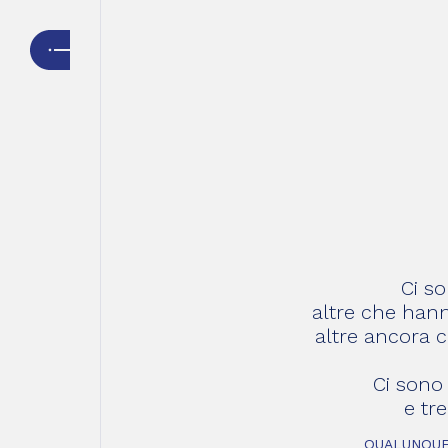
Ci so
altre che hann
altre ancora 
Ci sono 
e tr
QUALUNQUE 