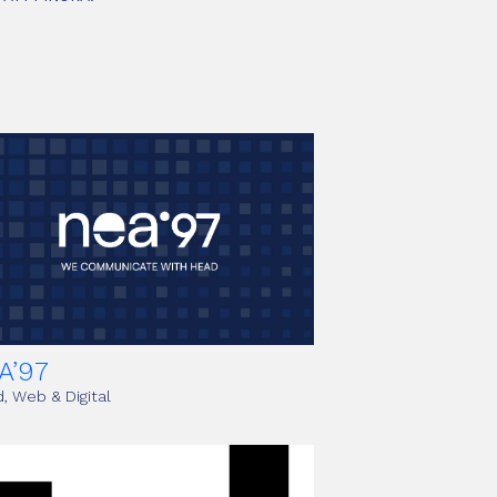
A’97
, Web & Digital