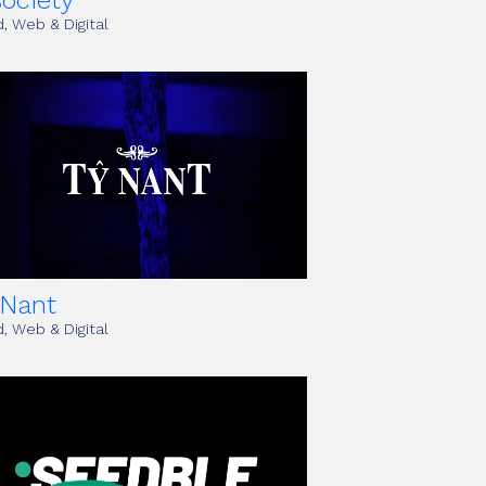
ociety
, Web & Digital
 Nant
, Web & Digital