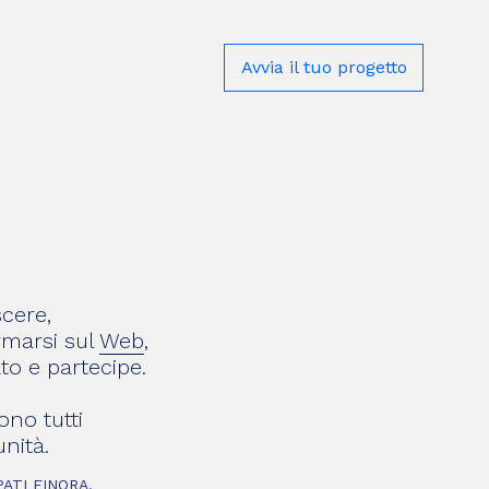
Avvia il tuo progetto
Avvia il tuo progetto
Avvia il tuo progetto
Avvia il tuo progetto
Avvia il tuo progetto
Avvia il tuo progetto
cere,
rmarsi sul
Web
,
to e partecipe.
ono tutti
nità.
ATI FINORA.