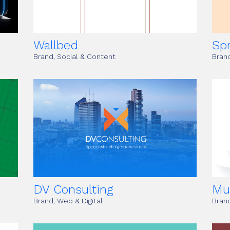
Wallbed
Spr
Brand, Social & Content
Brand
DV Consulting
Mu
Brand, Web & Digital
Brand