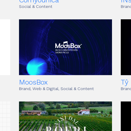
Comyounica
INs
Social & Content
Brand
MoosBox
Tŷ
Brand, Web & Digital, Social & Content
Brand