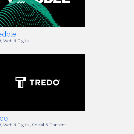
edble
, Web & Digital
edo
, Web & Digital, Social & Content