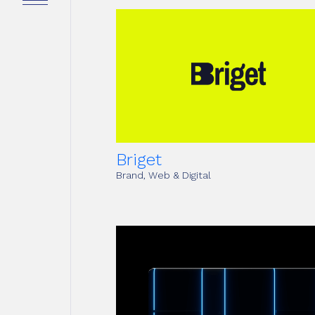
lo
oli
tti
Briget
Brand, Web & Digital