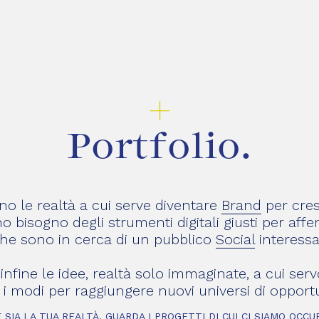
+
Portfolio.
no le realtà a cui serve diventare
Brand
per cres
o bisogno degli strumenti digitali giusti per affe
che sono in cerca di un pubblico
Social
interessa
infine le idee, realtà solo immaginate, a cui serv
e i modi per raggiungere nuovi universi di opportu
SIA LA TUA REALTÀ, GUARDA I PROGETTI DI CUI CI SIAMO OCCUP