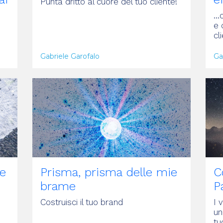
Punta dritto al cuore del tuo cliente!
..
e 
cli
Gabriele Garofalo
Ga
ARTICOLO
A
he
Prisma, prisma delle mie
C
brame
P
Costruisci il tuo brand
I 
un
tu