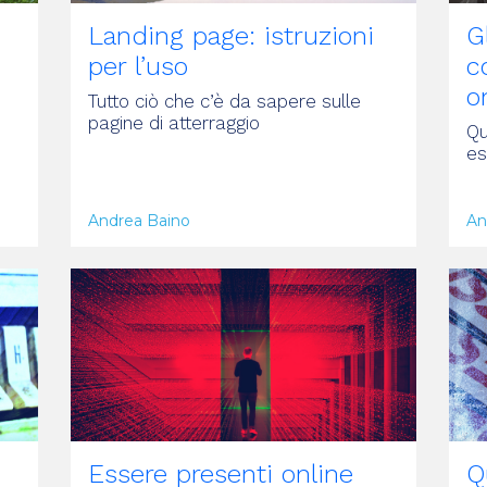
Landing page: istruzioni
G
per l’uso
c
o
Tutto ciò che c’è da sapere sulle
pagine di atterraggio
Qu
es
Andrea Baino
An
ARTICOLO
A
Essere presenti online
Q