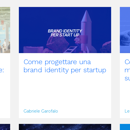
ARTICOLO
A
Come progettare una
C
e:
brand identity per startup
m
s
Gabriele Garofalo
Le
ARTICOLO
A