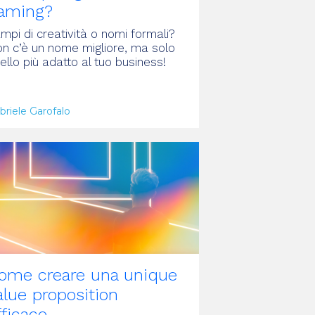
aming?
mpi di creatività o nomi formali?
n c’è un nome migliore, ma solo
ello più adatto al tuo business!
briele Garofalo
RTICOLO
ome creare una unique
alue proposition
fficace.