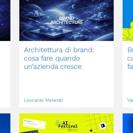
Architettura di brand:
B
cosa fare quando
c
un’azienda cresce
f
Leonardo Melandri
Va
ARTICOLO
A