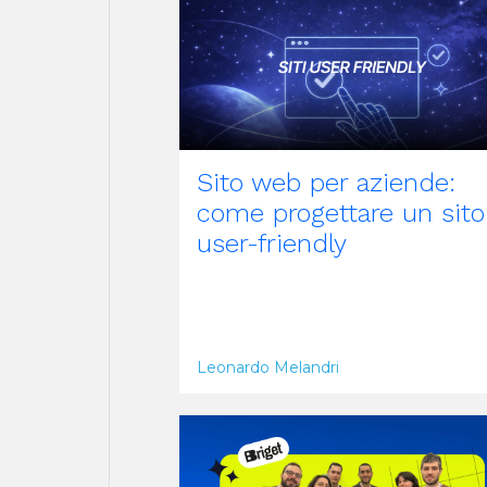
Sito web per aziende:
come progettare un sito
user-friendly
Leonardo Melandri
ARTICOLO