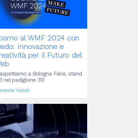
osmo al WMF 2024 con
redo: Innovazione e
reatività per il Futuro del
eb
 aspettiamo a Bologna Fiere, stand
3 nel padiglione 30!
riasole Vadalà
RTICOLO