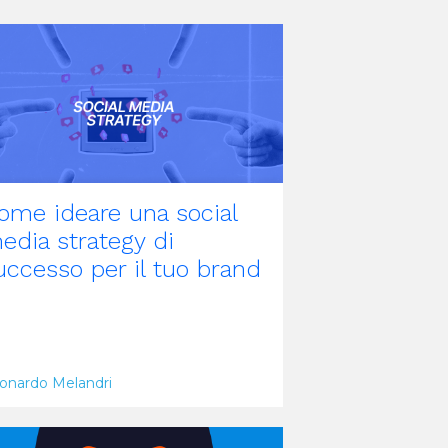
RTICOLO
ome ideare una social
edia strategy di
uccesso per il tuo brand
onardo Melandri
RTICOLO