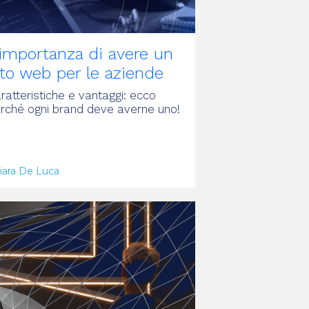
’importanza di avere un
ito web per le aziende
ratteristiche e vantaggi: ecco
rché ogni brand deve averne uno!
iara De Luca
RTICOLO