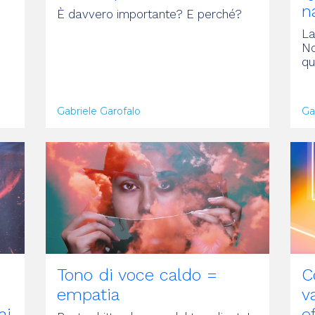
n
È davvero importante? E perché?
La
No
e
qu
Gabriele Garofalo
Ga
ARTICOLO
A
Tono di voce caldo =
C
empatia
v
ai
e