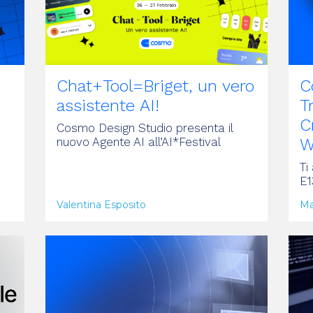
Chat+Tool=Briget, un vero
C
assistente AI!
T
C
Cosmo Design Studio presenta il
nuovo Agente AI all’AI*Festival
W
Ti
E1
Valentina Esposito
Ma
ARTICOLO
A