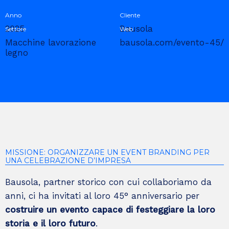
Anno
Cliente
2025
Bausola
Settore
Web
Macchine lavorazione
bausola.com/evento-45/
legno
MISSIONE: ORGANIZZARE UN EVENT BRANDING PER
UNA CELEBRAZIONE D’IMPRESA
Bausola, partner storico con cui collaboriamo da
anni, ci ha invitati al loro 45° anniversario per
costruire un evento capace di festeggiare la loro
storia e il loro futuro
.