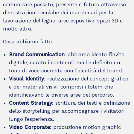
comunicare passato, presente e futuro attraverso
dimostrazioni tecniche dei macchinari per la
lavorazione del legno, aree espositive, spazi 3D e
molto altro.
Cosa abbiamo fatto:
+
Brand Communication
: abbiamo ideato l’invito
Bausola – Evento 45
digitale, curato i contenuti mail e definito un
Come si costruisce
tono di voce coerente con l’identità del brand.
un’esperienza di brand attorno
Visual Identity
: realizzazione del concept grafico
a un evento?
e dei materiali visivi, compresi i totem che
identificavano le diverse aree del percorso.
Brand
Content Strategy
: scrittura dei testi e definizione
dello storytelling per accompagnare i visitatori
lungo l’esperienza.
Video Corporate
: produzione motion graphic