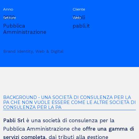
Anno
Cliente
2020
Pabli
Settore
Web
Pubblica
pabli.it
Amministrazione
Brand Identity, Web & Digital
BACKGROUND - UNA SOCIETÀ DI CONSULENZA PER LA
PA CHE NON VUOLE ESSERE COME LE ALTRE SOCIETÀ DI
CONSULENZA PER LA PA
Pabli Srl
è una società di consulenza per la
Pubblica Amministrazione
che
offre una gamma di
servizi completa
, dai tributi alla gestione