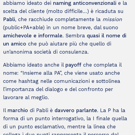
abbiamo ideato dei
naming anticonvenzionali
e la
Sempre aperti al confronto per
scelta del cliente (molto difficile…) è ricaduta su
rendere la PA più semplice,
Pabli
, che racchiude completamente la
mission
insieme.
(public+PA+able) in un nome breve, dal suono
Brand, Web & Digital
amichevole e informale
. Sembra
quasi il nome di
un amico
che può aiutare più che quello di
un’anonima società di consulenza.
Abbiamo ideato anche il
payoff
che completa il
nome: “Insieme alla PA”, che viene usato anche
come hashtag nelle comunicazioni e sottolinea
l’importanza del dialogo e del confronto per
lavorare al meglio.
Il
marchio
di Pabli è
davvero parlante
. La P ha la
forma di un punto interrogativo, la I finale quella
di un punto esclamativo, mentre la linea che
collega i due punti rappresenta il percorso dal