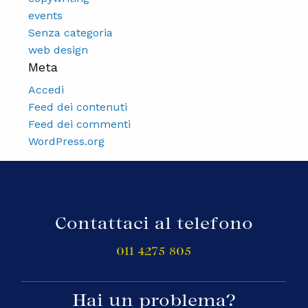
events
Senza categoria
web design
Meta
Accedi
Feed dei contenuti
Feed dei commenti
WordPress.org
Contattaci al telefono
011 4275 805
Hai un problema?