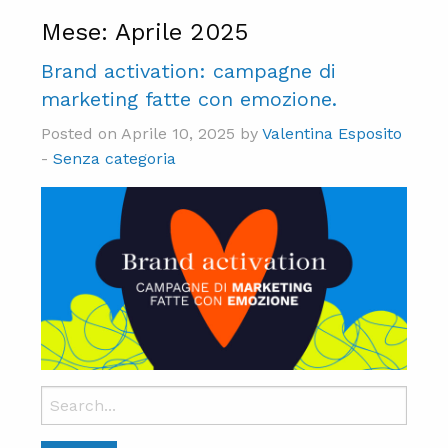
Mese:
Aprile 2025
Brand activation: campagne di
marketing fatte con emozione.
Posted on Aprile 10, 2025 by
Valentina Esposito
-
Senza categoria
Search
for: