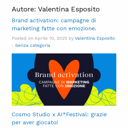
Autore:
Valentina Esposito
Brand activation: campagne di
marketing fatte con emozione.
Posted on Aprile 10, 2025 by
Valentina Esposito
-
Senza categoria
Cosmo Studio x AI*Festival: grazie
per aver giocato!